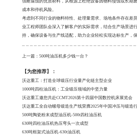
强耐腐蚀的优质材料，从根源上杜绝设备因物料侵蚀或长期
成本和停机风险。
考虑到不同行业的物料特性、处理量需求、场地条件存在差
业工程师团队会深入了解客户的实际需求，结合生产场景进
持，确保设备与生产线适配，助力企业轻松实现达标生产，
上一篇：500吨油压机多少钱一台？
【为您推荐】：
沃达重工：打造全球锻压行业量产化链主型企业
1000吨四柱油压机：工业锻压领域的中坚力量
沃达重工邀您共赴CCMT2026第十四届中国数控机床展览会
沃达重工全自动螺母锻造生产线荣膺2025年中国冲压与锻造
500吨陶瓷粉末成型油压机-500t四柱油压机
630吨四柱油压机热压弯头一次成型
630吨框架式油压机-630t油压机