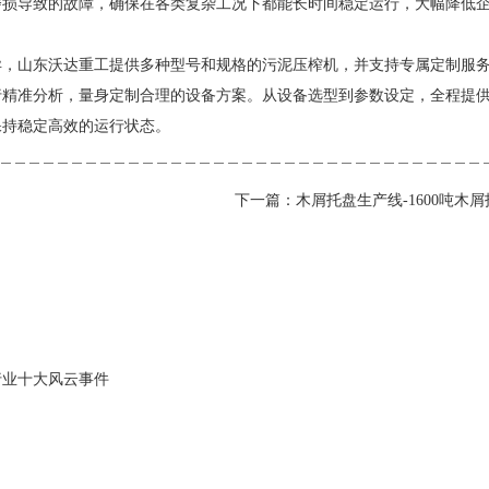
磨损导致的故障，确保在各类复杂工况下都能长时间稳定运行，大幅降低
异，
山东沃达重工
提供多种型号和规格的污泥压榨机，并支持专属定制服
行精准分析，量身定制合理的设备方案。从设备选型到参数设定，全程提
保持稳定高效的运行状态。
下一篇：木屑托盘生产线-1600吨木
行业十大风云事件