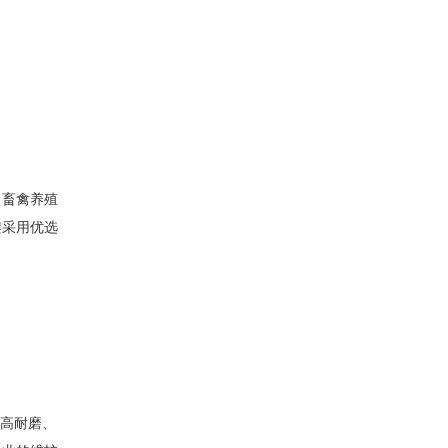
、畜禽养殖
架采用优选
用高耐磨、