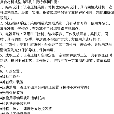
复合材料成型油压机主要特点和性能：
1、结构设计：该液压机采用计算机优化结构设计，具有四柱式结构，这
种结构简单、经济、实用。框架式结构保证了其良好的刚性、精度和抗偏
载能力。
2、液压控制系统：采用插装式集成系统，具有动作可靠、使用寿命长、
液压冲击小等特点，有效减少了联结管路与泄漏点。
3、电器系统：采用PLC控制，结构紧凑，工作灵敏可靠，柔性好。同
时，具有调整、双手、单次循环等操作方式，方便用户进行操作。
4、可靠性：专业油缸密封元件保证了其可靠性强、寿命长。导轨自动润
滑装置则充分保护导柱，保持精度。
5、成型工艺：该液压机可实现定压、定程两种成型工艺，具有保压延时
功能。根据不同工艺，工作压力、行程可在一定范围内调节，简单易操
作。
6、可选配置：
●移动工作台
●冲裁缓冲装置
●压边滑块、液压垫四角分别调压装置（拉伸不对称零件）
●光电保护装置
●换模用浮动导轨和滚动托架
●模具快速夹紧机构
●行程、压力、速度数显数控装置
●触摸式工业显示屏