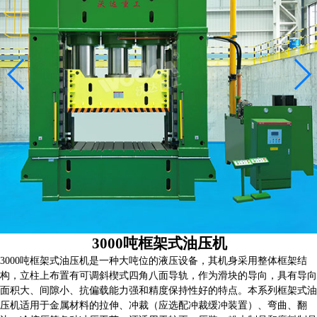
客户案例
复合材料行业解决方案
金属成型行业解决方案
粉末冶金行业解决方案
压装校直行业解决方案
关于沃达
沃达简介
沃达文化
品质工艺
资质荣誉
3000吨框架式油压机
董事长致辞
3000吨框架式油压机是一种大吨位的液压设备，其机身采用整体框架结
联系沃达
构，立柱上布置有可调斜楔式四角八面导轨，作为滑块的导向，具有导向
面积大、间隙小、抗偏载能力强和精度保持性好的特点。本系列框架式油
压机适用于金属材料的拉伸、冲裁（应选配冲裁缓冲装置）、弯曲、翻